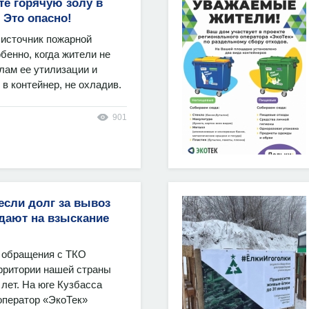
е горячую золу в
 Это опасно!
 источник пожарной
бенно, когда жители не
лам ее утилизации и
в контейнер, не охладив.
901
 если долг за вывоз
дают на взыскание
 обращения с ТКО
ерритории нашей страны
 лет. На юге Кузбасса
оператор «ЭкоТек»