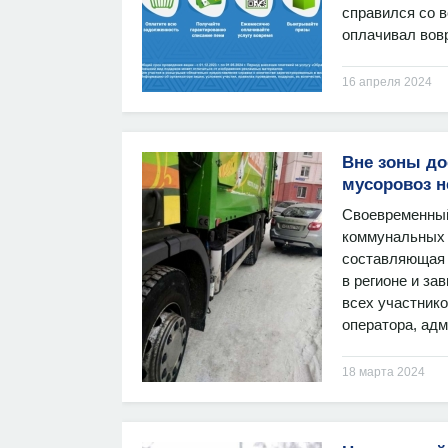
справился со 
оплачивал вовр
16 апреля 2024
Вне зоны до
мусоровоз н
Своевременны
коммунальных 
составляющая 
в регионе и за
всех участнико
оператора, адм
18 марта 2024