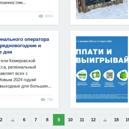
язанностям...
8934
онального оператора
предновогодние и
е дни
ели Кемеровской
сса, региональный
авляет всех с
овым 2024 годом!
ыходные для большин...
796
2
...
6
7
8
9
10
11
12
...
18
1