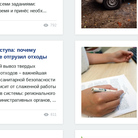
всеми заданиями:
емя и принёс необх...
792
ступа: почему
е отгрузил отходы
й вывоз твердых
отходов – важнейшая
санитарной безопасности
висит от слаженной работы
в системы: регионального
инистративных органов, ...
811