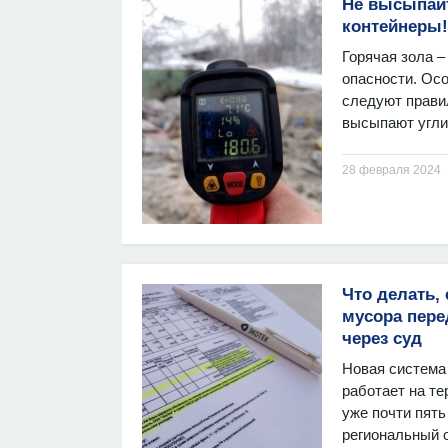
Не высыпайт
контейнеры!
Горячая зола –
опасности. Осо
следуют прави
высыпают угли 
28 февраля 2024
Что делать,
мусора пере
через суд
Новая система
работает на т
уже почти пять
региональный 