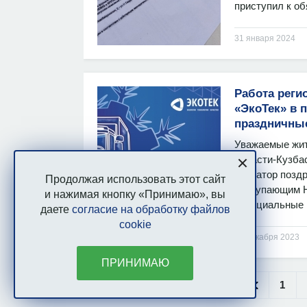
приступил к об
31 января 2024
Работа реги
«ЭкоТек» в 
праздничны
Уважаемые жит
области-Кузба
оператор поздр
Продолжая использовать этот сайт
наступающим Н
и нажимая кнопку «Принимаю», вы
Официальные в
даете
согласие на обработку файлов
cookie
28 декабря 2023
ПРИНИМАЮ
1