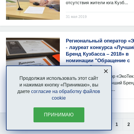
отсутствия жители юга Кузб...
31 мая 2019
Региональный оператор «Э
- лауреат конкурса «Лучши
Бренд Кузбасса – 2018» в
номинации "Обращение с
отходами"
Региональный оператор «ЭкоТек»
Продолжая использовать этот сайт
лауреат конкурса «Лучший Брен
и нажимая кнопку «Принимаю», вы
Кузбасса – 2018» в но...
даете
согласие на обработку файлов
cookie
16 апреля 2019
ПРИНИМАЮ
1
2