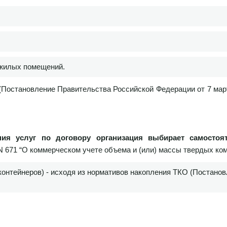
ежилых помещений.
(Постановление Правительства Российской Федерации от 7 март
ния услуг по договору организация выбирает самосто
 N 671 “О коммерческом учете объема и (или) массы твердых ко
 контейнеров) - исходя из нормативов накопления ТКО (Постано