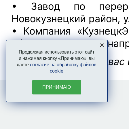
• Завод по перер
Новокузнецкий район,
у
• Компания «КузнецкЭ
1
(за с. Гавриловка, на
Продолжая использовать этот сайт
ЭкоТек: с заботой о вас 
и нажимая кнопку «Принимаю», вы
даете
согласие на обработку файлов
cookie
ПРИНИМАЮ