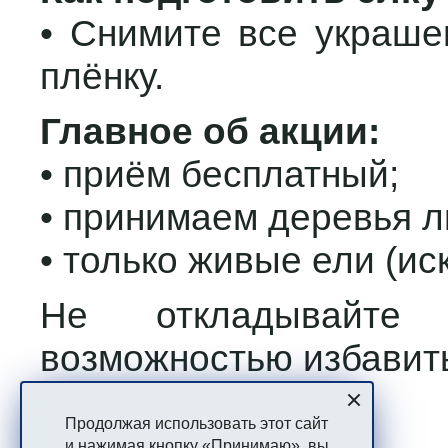
• Снимите все украше
плёнку.
Главное об акции:
• приём бесплатный;
• принимаем деревья 
• только живые ели (ис
Не откладывайте 
возможностью избавить
Вопросы?
Продолжая использовать этот сайт
и нажимая кнопку «Принимаю», вы